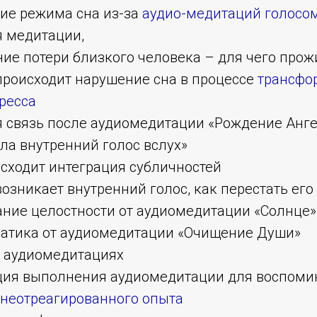
ние режима сна из-за
аудио-медитаций голосо
я медитации,
ние потери близкого человека – для чего прож
происходит нарушение сна в процессе
трансфо
ресса
ая связь после аудиомедитации «Рождение Анг
ла внутренний голос вслух»
исходит интеграция субличностей
возникает внутренний голос, как перестать ег
ание целостности от аудиомедитации «Солнце»
матика от аудиомедитации «Очищение Души»
б аудиомедитациях
кция выполнения аудиомедитации для воспоми
неотреагированного опыта