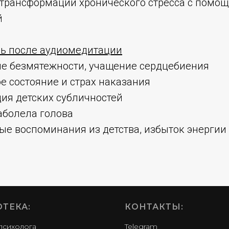
а трансформации хронического стресса с помо
й
зь после аудиомедитации
ние безмятежности, учащение сердцебиения
ое состояние и страх наказания
ция детских субличностей
заболела голова
ные воспоминания из детства, избыток энергии
ТЕКА
:
КОНТАКТЫ:
психолога
Telegram