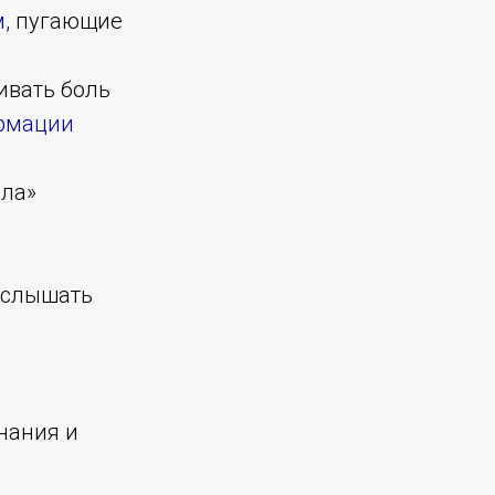
м
, пугающие
ивать боль
рмации
ела»
о слышать
нания и