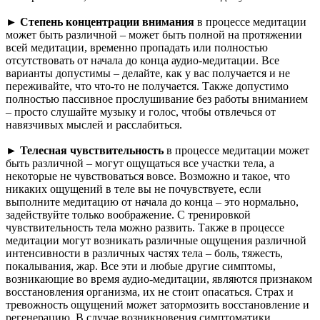
►
Степень концентрации внимания
в процессе медитации
может быть различной – может быть полной на протяжении
всей медитации, временно пропадать или полностью
отсутствовать от начала до конца аудио-медитации. Все
варианты допустимы – делайте, как у вас получается и не
переживайте, что что-то не получается. Также допустимо
полностью пассивное прослушивание без работы вниманием
– просто слушайте музыку и голос, чтобы отвлечься от
навязчивых мыслей и расслабиться.
►
Телесная чувствительность
в процессе медитации может
быть различной – могут ощущаться все участки тела, а
некоторые не чувствоваться вовсе. Возможно и такое, что
никаких ощущений в теле вы не почувствуете, если
выполните медитацию от начала до конца – это нормально,
задействуйте только воображение. С тренировкой
чувствительность тела можно развить. Также в процессе
медитации могут возникать различные ощущения различной
интенсивности в различных частях тела – боль, тяжесть,
покалывания, жар. Все эти и любые другие симптомы,
возникающие во время аудио-медитации, являются признаком
восстановления организма, их не стоит опасаться. Страх и
тревожность ощущений может затормозить восстановление и
регенерацию. В случае возникновения симптоматики