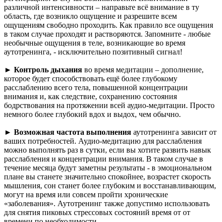
различной интенсивности – направьте всё внимание в ту
область, где возникло ощущение и разрешите всем
ощущениям свободно проходить. Как правило все ощущения
в таком случае проходят и растворяются. Запомните - любые
необычные ощущения в теле, возникающие во время
аутотренинга, - исключительно позитивный сигнал!
►
Контроль дыхания
во время медитации – дополнение,
которое будет способствовать ещё более глубокому
расслаблению всего тела, повышенной концентрации
внимания и, как следствие, сохранению состояния
бодрствования на протяжении всей аудио-медитации. Просто
немного более глубокий вдох и выдох, чем обычно.
►
Возможная частота выполнения
аутотренинга зависит от
ваших потребностей. Аудио-медитацию для расслабления
можно выполнять раз в сутки, если вы хотите развить навык
расслабления и концентрации внимания. В таком случае в
течение месяца будут заметны результаты - в эмоциональном
плане вы станете значительно спокойнее, возрастет скорость
мышления, сон станет более глубоким и восстанавливающим,
могут на время или совсем пройти хронические
«заболевания». Аутотренинг также допустимо использовать
для снятия пиковых стрессовых состояний время от от
времени по необходимости.