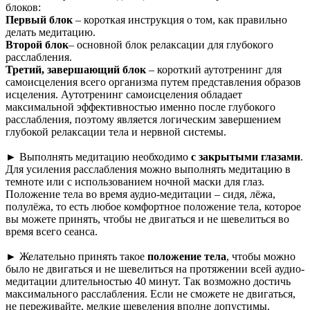
блоков:
Первый блок
– короткая инструкция о том, как правильно
делать медитацию.
Второй блок
– основной блок релаксации для глубокого
расслабления.
Третий, завершающий блок
– короткий аутотренинг для
самоисцеления всего организма путем представления образов
исцеления. Аутотренинг самоисцеления обладает
максимальной эффективностью именно после глубокого
расслабления, поэтому является логическим завершением
глубокой релаксации тела и нервной системы.
► Выполнять медитацию необходимо
с закрытыми глазами
.
Для усиления расслабления можно выполнять медитацию в
темноте или с использованием ночной маски для глаз.
Положение тела во время аудио-медитации – сидя, лёжа,
полулёжа, то есть любое комфортное положение тела, которое
вы можете принять, чтобы не двигаться и не шевелиться во
время всего сеанса.
► Желательно принять такое
положение тела
, чтобы можно
было не двигаться и не шевелиться на протяжении всей аудио-
медитации длительностью 40 минут. Так возможно достичь
максимального расслабления. Если не сможете не двигаться,
не переживайте, мелкие шевеления вполне допустимы.