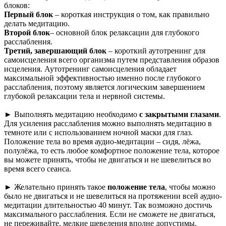
блоков:
Первый блок
– короткая инструкция о том, как правильно
делать медитацию.
Второй блок
– основной блок релаксации для глубокого
расслабления.
Третий, завершающий блок
– короткий аутотренинг для
самоисцеления всего организма путем представления образов
исцеления. Аутотренинг самоисцеления обладает
максимальной эффективностью именно после глубокого
расслабления, поэтому является логическим завершением
глубокой релаксации тела и нервной системы.
► Выполнять медитацию необходимо
с закрытыми глазами
.
Для усиления расслабления можно выполнять медитацию в
темноте или с использованием ночной маски для глаз.
Положение тела во время аудио-медитации – сидя, лёжа,
полулёжа, то есть любое комфортное положение тела, которое
вы можете принять, чтобы не двигаться и не шевелиться во
время всего сеанса.
► Желательно принять такое
положение тела
, чтобы можно
было не двигаться и не шевелиться на протяжении всей аудио-
медитации длительностью 40 минут. Так возможно достичь
максимального расслабления. Если не сможете не двигаться,
не переживайте, мелкие шевеления вполне допустимы.