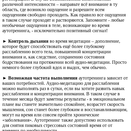
различной интенсивности – направьте всё внимание в ту
область, где возникло ощущение и разрешите всем
ощущениям свободно проходить. Как правило все ощущения
в таком случае проходят и растворяются. Запомните - любые
необычные ощущения в теле, возникающие во время
аутотренинга, - исключительно позитивный сигнал!
►
Контроль дыхания
во время медитации – дополнение,
которое будет способствовать ещё более глубокому
расслаблению всего тела, повышенной концентрации
внимания и, как следствие, сохранению состояния
бодрствования на протяжении всей аудио-медитации. Просто
немного более глубокий вдох и выдох, чем обычно.
►
Возможная частота выполнения
аутотренинга зависит от
ваших потребностей. Аудио-медитацию для расслабления
можно выполнять раз в сутки, если вы хотите развить навык
расслабления и концентрации внимания. В таком случае в
течение месяца будут заметны результаты - в эмоциональном
плане вы станете значительно спокойнее, возрастет скорость
мышления, сон станет более глубоким и восстанавливающим,
могут на время или совсем пройти хронические
«заболевания». Аутотренинг также допустимо использовать
для снятия пиковых стрессовых состояний время от от
времени по необходимости.