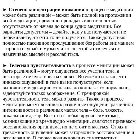
►
Степень концентрации внимания
в процессе медитации
может быть различной – может быть полной на протяжении
всей медитации, временно пропадать или полностью
отсутствовать от начала до конца аудио-медитации. Все
варианты допустимы – делайте, как у вас получается и не
переживайте, что что-то не получается. Также допустимо
полностью пассивное прослушивание без работы вниманием
– просто слушайте музыку и голос, чтобы отвлечься от
навязчивых мыслей и расслабиться.
►
Телесная чувствительность
в процессе медитации может
быть различной – могут ощущаться все участки тела, а
некоторые не чувствоваться вовсе. Возможно и такое, что
никаких ощущений в теле вы не почувствуете, если
выполните медитацию от начала до конца – это нормально,
задействуйте только воображение. С тренировкой
чувствительность тела можно развить. Также в процессе
медитации могут возникать различные ощущения различной
интенсивности в различных частях тела – боль, тяжесть,
покалывания, жар. Все эти и любые другие симптомы,
возникающие во время аудио-медитации, являются признаком
восстановления организма, их не стоит опасаться. Страх и
тревожность ощущений может затормозить восстановление и
регенерацию. В случае возникновения симптоматики