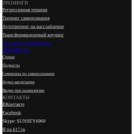
ТРЕНИНГИ
Регрессивная терапия
Тренинг самопознания
Аутотренинг на расслабление
Трансформационный коучинг
Обучение психосинтезу
ИНФОТЕКА
Статьи
Подкасты
Семинары по самопознанию
Аудио-медитации
Видео про психологию
КОНТАКТЫ
ВКонтакте
Facebook
Skype: SUNSEY6969
Я на b17.ru