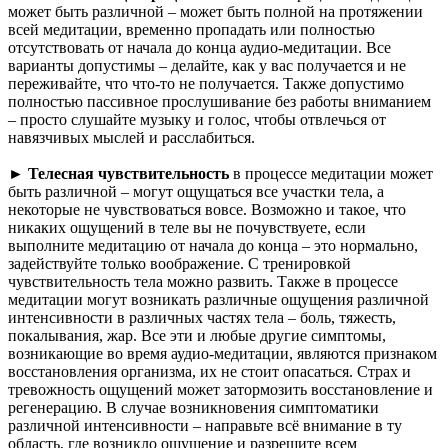
может быть различной – может быть полной на протяжении
всей медитации, временно пропадать или полностью
отсутствовать от начала до конца аудио-медитации. Все
варианты допустимы – делайте, как у вас получается и не
переживайте, что что-то не получается. Также допустимо
полностью пассивное прослушивание без работы вниманием
– просто слушайте музыку и голос, чтобы отвлечься от
навязчивых мыслей и расслабиться.
►
Телесная чувствительность
в процессе медитации может
быть различной – могут ощущаться все участки тела, а
некоторые не чувствоваться вовсе. Возможно и такое, что
никаких ощущений в теле вы не почувствуете, если
выполните медитацию от начала до конца – это нормально,
задействуйте только воображение. С тренировкой
чувствительность тела можно развить. Также в процессе
медитации могут возникать различные ощущения различной
интенсивности в различных частях тела – боль, тяжесть,
покалывания, жар. Все эти и любые другие симптомы,
возникающие во время аудио-медитации, являются признаком
восстановления организма, их не стоит опасаться. Страх и
тревожность ощущений может затормозить восстановление и
регенерацию. В случае возникновения симптоматики
различной интенсивности – направьте всё внимание в ту
область, где возникло ощущение и разрешите всем