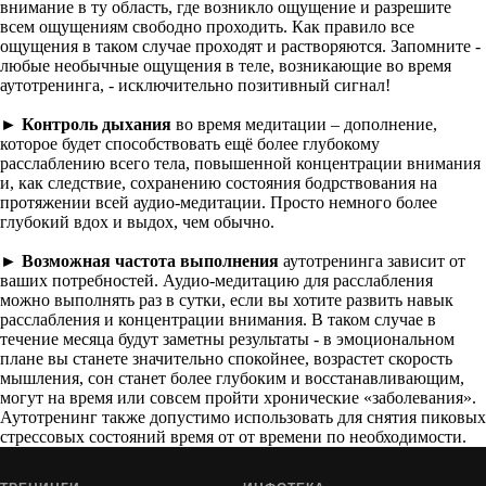
внимание в ту область, где возникло ощущение и разрешите
всем ощущениям свободно проходить. Как правило все
ощущения в таком случае проходят и растворяются. Запомните -
любые необычные ощущения в теле, возникающие во время
аутотренинга, - исключительно позитивный сигнал!
►
Контроль дыхания
во время медитации – дополнение,
которое будет способствовать ещё более глубокому
расслаблению всего тела, повышенной концентрации внимания
и, как следствие, сохранению состояния бодрствования на
протяжении всей аудио-медитации. Просто немного более
глубокий вдох и выдох, чем обычно.
►
Возможная частота выполнения
аутотренинга зависит от
ваших потребностей. Аудио-медитацию для расслабления
можно выполнять раз в сутки, если вы хотите развить навык
расслабления и концентрации внимания. В таком случае в
течение месяца будут заметны результаты - в эмоциональном
плане вы станете значительно спокойнее, возрастет скорость
мышления, сон станет более глубоким и восстанавливающим,
могут на время или совсем пройти хронические «заболевания».
Аутотренинг также допустимо использовать для снятия пиковых
стрессовых состояний время от от времени по необходимости.