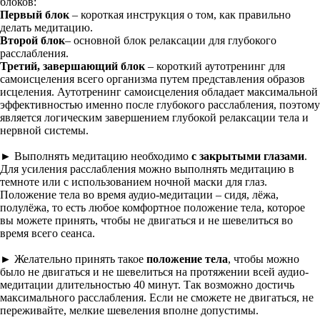
блоков:
Первый блок
– короткая инструкция о том, как правильно
делать медитацию.
Второй блок
– основной блок релаксации для глубокого
расслабления.
Третий, завершающий блок
– короткий аутотренинг для
самоисцеления всего организма путем представления образов
исцеления. Аутотренинг самоисцеления обладает максимальной
эффективностью именно после глубокого расслабления, поэтому
является логическим завершением глубокой релаксации тела и
нервной системы.
► Выполнять медитацию необходимо
с закрытыми глазами
.
Для усиления расслабления можно выполнять медитацию в
темноте или с использованием ночной маски для глаз.
Положение тела во время аудио-медитации – сидя, лёжа,
полулёжа, то есть любое комфортное положение тела, которое
вы можете принять, чтобы не двигаться и не шевелиться во
время всего сеанса.
► Желательно принять такое
положение тела
, чтобы можно
было не двигаться и не шевелиться на протяжении всей аудио-
медитации длительностью 40 минут. Так возможно достичь
максимального расслабления. Если не сможете не двигаться, не
переживайте, мелкие шевеления вполне допустимы.