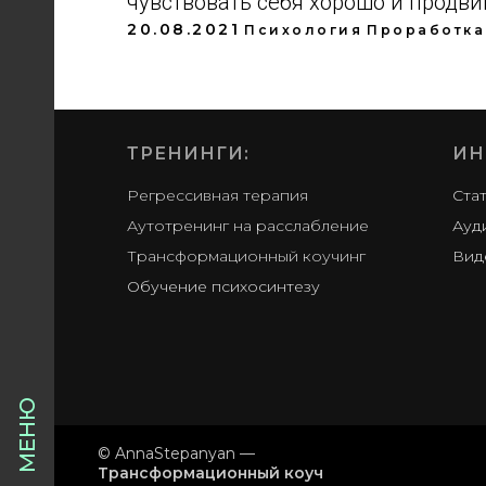
чувствовать себя хорошо и продви
20.08.2021
Психология
Проработка
ТРЕНИНГИ:
ИН
Регрессивная терапия
Ста
Аутотренинг на расслабление
Ауд
Трансформационный коучинг
Вид
Обучение психосинтезу
МЕНЮ
© AnnaStepanyan —
Трансформационный коуч