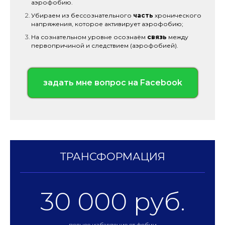
аэрофобию.
Убираем из бессознательного
часть
хронического
напряжения, которое активирует аэрофобию;
На сознательном уровне осознаём
связь
между
первопричиной и следствием (аэрофобией).
задать мне вопрос на Facebook
ТРАНСФОРМАЦИЯ
30 000 руб.
полное избавление от фобии