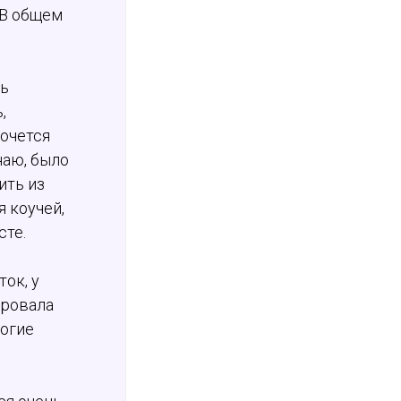
 В общем
нь
,
хочется
знаю, было
ить из
 коучей,
сте.
ток, у
ировала
ногие