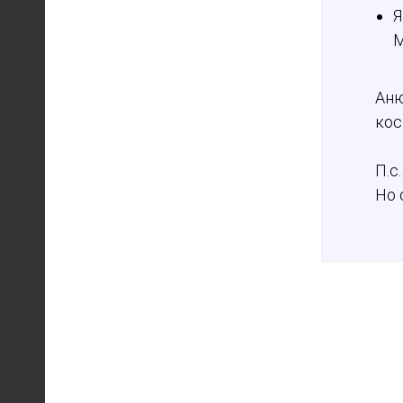
Я
М
Аню
кос
П.с
Но 