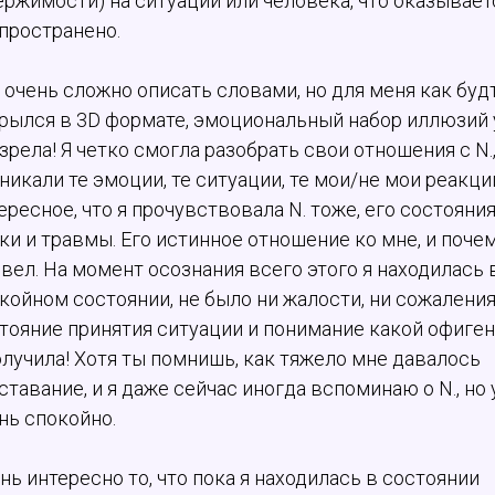
ержимости) на ситуации или человека, что оказывает
пространено.
 очень сложно описать словами, но для меня как буд
рылся в 3D формате, эмоциональный набор иллюзий у
зрела! Я четко смогла разобрать свои отношения с N.
никали те эмоции, те ситуации, те мои/не мои реакци
ересное, что я прочувствовала N. тоже, его состояния
ки и травмы. Его истинное отношение ко мне, и почем
 вел. На момент осознания всего этого я находилась 
койном состоянии, не было ни жалости, ни сожаления
тояние принятия ситуации и понимание какой офиге
олучила! Хотя ты помнишь, как тяжело мне давалось
ставание, и я даже сейчас иногда вспоминаю о N., но
нь спокойно.
нь интересно то, что пока я находилась в состоянии