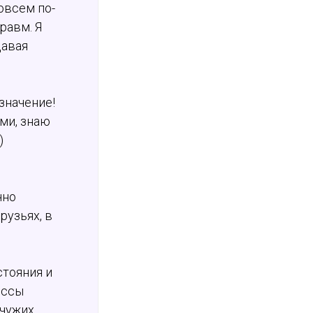
овсем по-
равм. Я
давая
значение!
ьми, знаю
)
чно
рузьях, в
тояния и
ессы
чужих,