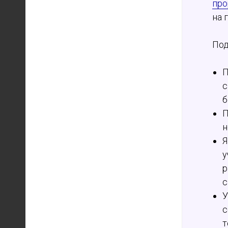
про
на 
Под
П
с
б
П
н
Я
у
р
с
У
с
т