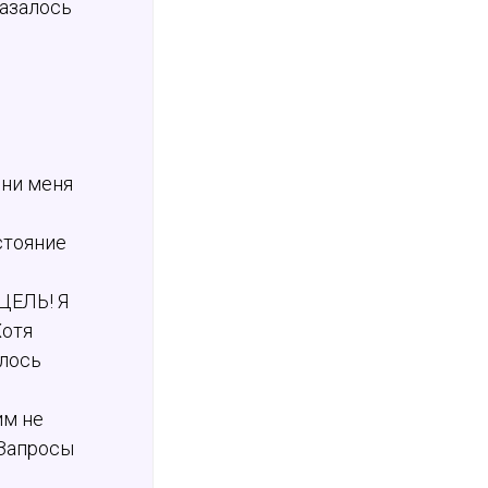
казалось
они меня
стояние
 ЦЕЛЬ! Я
Хотя
елось
им не
 Запросы