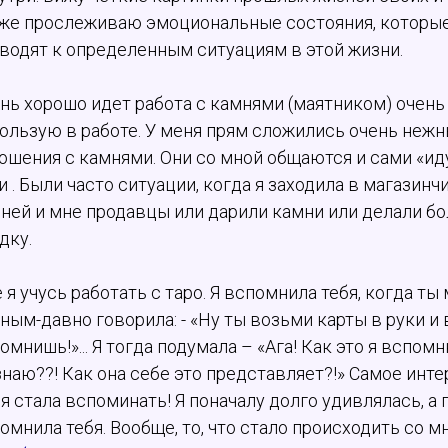
же прослеживаю эмоциональные состояния, которы
водят к определенным ситуациям в этой жизни.
нь хорошо идет работа с камнями (маятником) очень
ользую в работе. У меня прям сложились очень неж
ошения с камнями. Они со мной общаются и сами «ид
и . Были часто ситуации, когда я заходила в магазинч
ней и мне продавцы или дарили камни или делали б
дку.
 я учусь работать с таро. Я вспомнила тебя, когда ты
ным-давно говорила: - «Ну ты возьми карты в руки и 
омнишь!»... Я тогда подумала – «Ага! Как это я вспомн
знаю??! Как она себе это представляет?!» Самое инте
 я стала вспоминать! Я поначалу долго удивлялась, а
омнила тебя. Вообще, то, что стало происходить со м