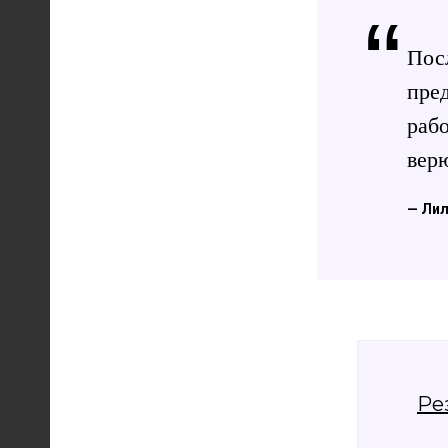
“
Посл
пред
рабо
верю
—
Лил
Ре