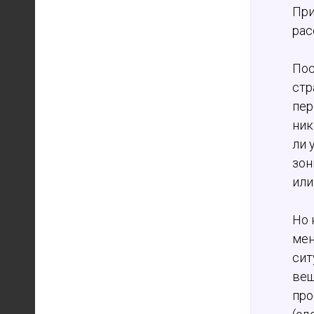
При
рас
Пос
стр
пер
ник
ли 
зон
или
Но 
мен
сит
вещ
про