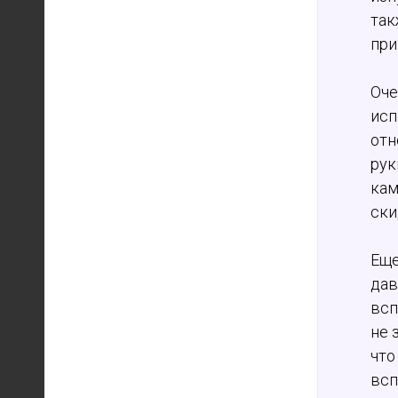
так
при
Оче
исп
отн
рук
кам
ски
Еще
дав
всп
не 
что
всп