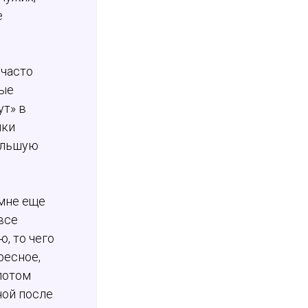
е
 часто
ные
ут» в
ики
ольшую
 мне еще
все
ю, то чего
ресное,
 потом
ной после