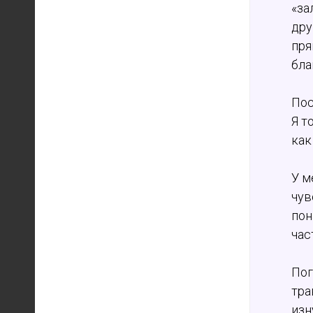
«за
дру
пря
бла
Пос
Я т
как
У м
чув
пон
час
Пог
тра
изн