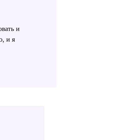
овать и
, и я