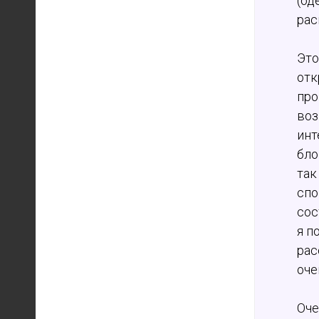
(од
рас
Это
отк
про
воз
инт
бло
так
спо
сос
я п
рас
оче
Оче