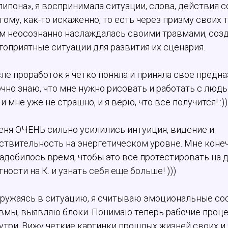
липона», я воспринимала ситуации, слова, действия с
гому, как-то искаженно, то есть через призму своих т
м неосознанно наслаждалась своими травмами, соз
гоприятные ситуации для развития их сценария.
ле проработок я четко поняла и приняла свое предна
очно знаю, что мне нужно рисовать и работать с люд
 и мне уже не страшно, и я верю, что все получится! :))
еня ОЧЕНЬ сильно усилились интуиция, видение и
ствительность на энергетическом уровне. Мне коне
адобилось время, чтобы это все протестировать на д
тности на К. и узнать себя еще больше! )))
ружаясь в ситуацию, я считываю эмоциональные сос
вмы, выявляю блоки. Понимаю теперь рабочие проц
утри. Вижу четкие картинки прошлых жизней своих и 