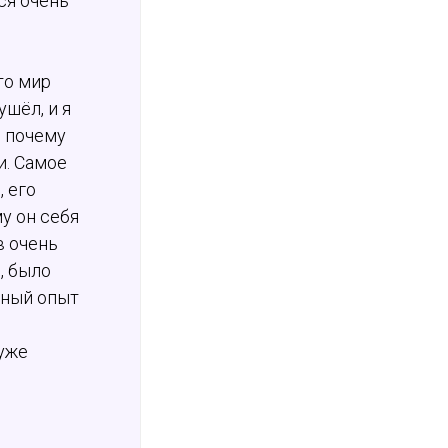
ся очень
то мир
шёл, и я
, почему
и. Самое
, его
у он себя
в очень
, было
нный опыт
 уже