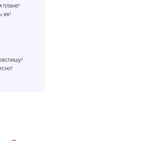
 плане!
 их!
 распишу!
есно!